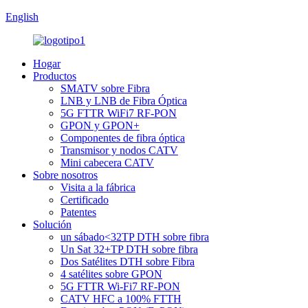
English
Hogar
Productos
SMATV sobre Fibra
LNB y LNB de Fibra Óptica
5G FTTR WiFi7 RF-PON
GPON y GPON+
Componentes de fibra óptica
Transmisor y nodos CATV
Mini cabecera CATV
Sobre nosotros
Visita a la fábrica
Certificado
Patentes
Solución
un sábado<32TP DTH sobre fibra
Un Sat 32+TP DTH sobre fibra
Dos Satélites DTH sobre Fibra
4 satélites sobre GPON
5G FTTR Wi-Fi7 RF-PON
CATV HFC a 100% FTTH