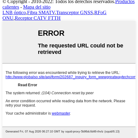
© Copyright - 2010-2022: Todos los derechos reservados.
Productos
calientes
-
Mapa del sitio
LNB óptico
,
Fibra SMATV
,
Transceptor GNSS
,
RFoG
ONU
,
Receptor CATV FTTH