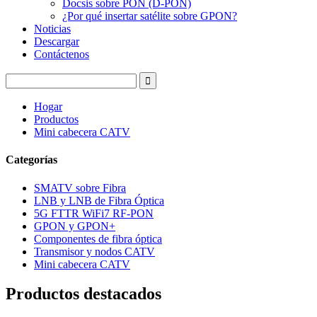
Docsis sobre PON (D-PON)
¿Por qué insertar satélite sobre GPON?
Noticias
Descargar
Contáctenos
Hogar
Productos
Mini cabecera CATV
Categorías
SMATV sobre Fibra
LNB y LNB de Fibra Óptica
5G FTTR WiFi7 RF-PON
GPON y GPON+
Componentes de fibra óptica
Transmisor y nodos CATV
Mini cabecera CATV
Productos destacados