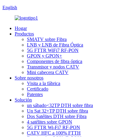
English
Hogar
Productos
SMATV sobre Fibra
LNB y LNB de Fibra Óptica
5G FTTR WiFi7 RF-PON
GPON y GPON+
Componentes de fibra óptica
Transmisor y nodos CATV
Mini cabecera CATV
Sobre nosotros
Visita a la fábrica
Certificado
Patentes
Solución
un sábado<32TP DTH sobre fibra
Un Sat 32+TP DTH sobre fibra
Dos Satélites DTH sobre Fibra
4 satélites sobre GPON
5G FTTR Wi-Fi7 RF-PON
CATV HFC a 100% FTTH