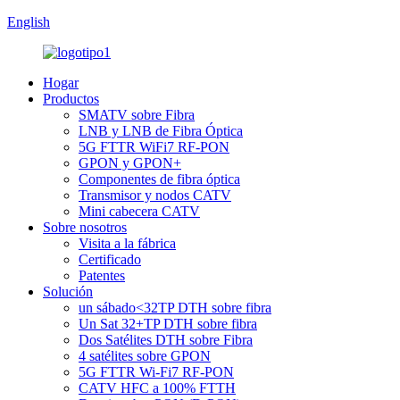
English
Hogar
Productos
SMATV sobre Fibra
LNB y LNB de Fibra Óptica
5G FTTR WiFi7 RF-PON
GPON y GPON+
Componentes de fibra óptica
Transmisor y nodos CATV
Mini cabecera CATV
Sobre nosotros
Visita a la fábrica
Certificado
Patentes
Solución
un sábado<32TP DTH sobre fibra
Un Sat 32+TP DTH sobre fibra
Dos Satélites DTH sobre Fibra
4 satélites sobre GPON
5G FTTR Wi-Fi7 RF-PON
CATV HFC a 100% FTTH