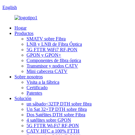
English
Hogar
Productos
SMATV sobre Fibra
LNB y LNB de Fibra Óptica
5G FTTR WiFi7 RF-PON
GPON y GPON+
Componentes de fibra óptica
Transmisor y nodos CATV
Mini cabecera CATV
Sobre nosotros
Visita a la fábrica
Certificado
Patentes
Solución
un sábado<32TP DTH sobre fibra
Un Sat 32+TP DTH sobre fibra
Dos Satélites DTH sobre Fibra
4 satélites sobre GPON
5G FTTR Wi-Fi7 RF-PON
CATV HFC a 100% FTTH