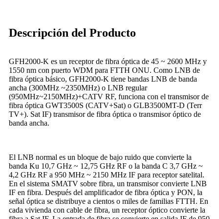
Descripción del Producto
GFH2000-K es un receptor de fibra óptica de 45 ~ 2600 MHz y
1550 nm con puerto WDM para FTTH ONU. Como LNB de
fibra óptica básico, GFH2000-K tiene bandas LNB de banda
ancha (300MHz ~2350MHz) o LNB regular
(950MHz~2150MHz)+CATV RF, funciona con el transmisor de
fibra óptica GWT3500S (CATV+Sat) o GLB3500MT-D (Terr
TV+). Sat IF) transmisor de fibra óptica o transmisor óptico de
banda ancha.
El LNB normal es un bloque de bajo ruido que convierte la
banda Ku 10,7 GHz ~ 12,75 GHz RF o la banda C 3,7 GHz ~
4,2 GHz RF a 950 MHz ~ 2150 MHz IF para receptor satelital.
En el sistema SMATV sobre fibra, un transmisor convierte LNB
IF en fibra. Después del amplificador de fibra óptica y PON, la
señal óptica se distribuye a cientos o miles de familias FTTH. En
cada vivienda con cable de fibra, un receptor óptico convierte la
fibra a Sat IF. La entrada de fibra se convierte en salida IF de 950