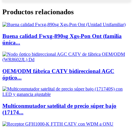
Productos relacionados
Buena calidad Fwxg-890sg Xgs-Pon Ont (familia
única...
OEM/ODM fábrica CATV bidireccional AGC
óptico...
Multiconmutador satelital de precio súper bajo
(17174...