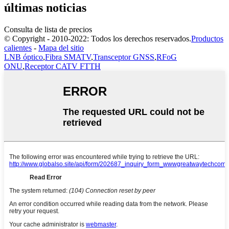
últimas noticias
Consulta de lista de precios
© Copyright - 2010-2022: Todos los derechos reservados.
Productos
calientes
-
Mapa del sitio
LNB óptico
,
Fibra SMATV
,
Transceptor GNSS
,
RFoG
ONU
,
Receptor CATV FTTH