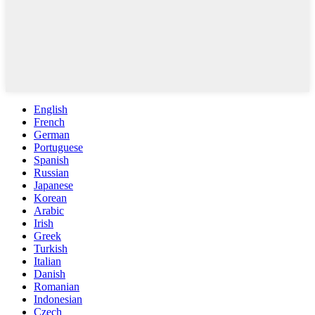
English
French
German
Portuguese
Spanish
Russian
Japanese
Korean
Arabic
Irish
Greek
Turkish
Italian
Danish
Romanian
Indonesian
Czech