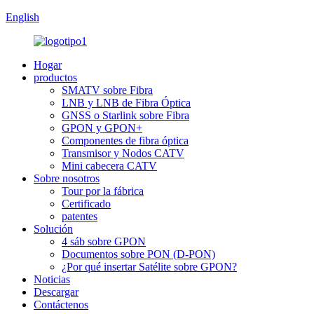
English
Hogar
productos
SMATV sobre Fibra
LNB y LNB de Fibra Óptica
GNSS o Starlink sobre Fibra
GPON y GPON+
Componentes de fibra óptica
Transmisor y Nodos CATV
Mini cabecera CATV
Sobre nosotros
Tour por la fábrica
Certificado
patentes
Solución
4 sáb sobre GPON
Documentos sobre PON (D-PON)
¿Por qué insertar Satélite sobre GPON?
Noticias
Descargar
Contáctenos